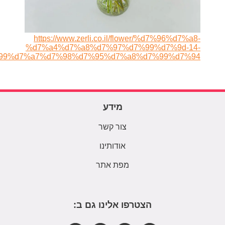
https://www.zerli.co.il/flower/%d7%96%d7%a8-
%d7%a4%d7%a8%d7%97%d7%99%d7%9d-14-
99%d7%a7%d7%98%d7%95%d7%a8%d7%99%d7%94/
מידע
צור קשר
אודותינו
מפת אתר
הצטרפו אלינו גם ב: