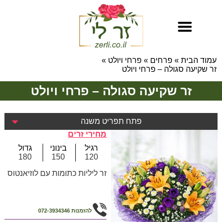
עמוד הבית
»
פרחים
»
פרחי ויולט
»
זר שקיעה סגולה – פרחי ויולט
זר שקיעה סגולה – פרחי ויולט
פתח תפריט משנה
מחירי זרים
רגיל
בינוני
גדול
180
150
120
זר ליליות כתומות עם לוזיאנטוס
להזמנות
072-3934346