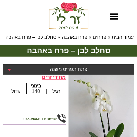
עמוד הבית
»
פרחים
»
פרח באהבה
»
סחלב לבן – פרח באהבה
סחלב לבן – פרח באהבה
פתח תפריט משנה
מחירי זרים
בינוני
רגיל
140
גדול
להזמנות
072-3944151