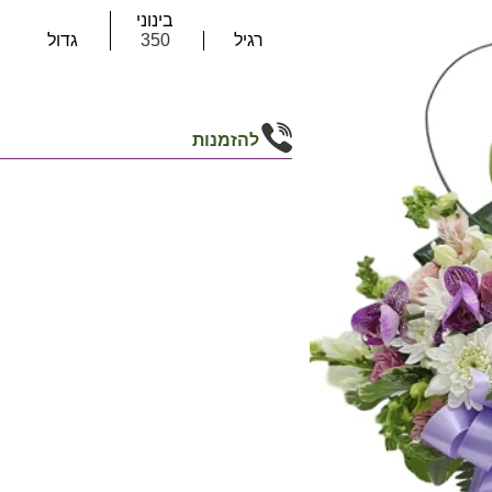
בינוני
רגיל
350
גדול
להזמנות