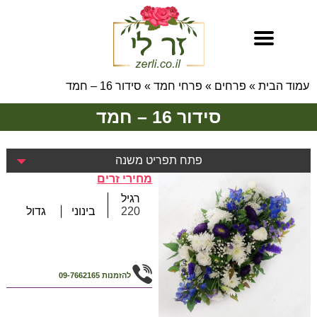
עמוד הבית
»
פרחים
»
פרחי חמד
»
סידור 16 – חמד
סידור 16 – חמד
פתח תפריט משנה
מחירי זרים
רגיל
220
בינוני
גדול
להזמנות
09-7662165