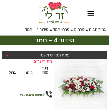
עמוד הבית
»
פרחים
»
פרחי חמד
»
סידור 4 – חמד
סידור 4 – חמד
פתח תפריט משנה
מחירי זרים
רגיל
280
בינוני
גדול
להזמנות
09-7662165