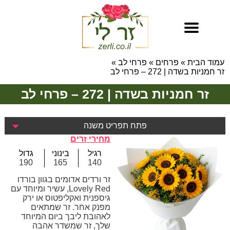
עמוד הבית
»
פרחים
»
פרחי לב
»
זר חמניות בשדה | 272 – פרחי לב
זר חמניות בשדה | 272 – פרחי לב
פתח תפריט משנה
מחירי זרים
רגיל
בינוני
גדול
190
165
140
זר ורדים אדומים בגוון בורדו
Lovely Red, עשיר ומיוחד עם
גיספנית ואקליפטוס או ירק
מפנק אחר. זר שמתאים
לאהובת ליבך ביום המיוחד
שלך, זר שמשדר אהבה