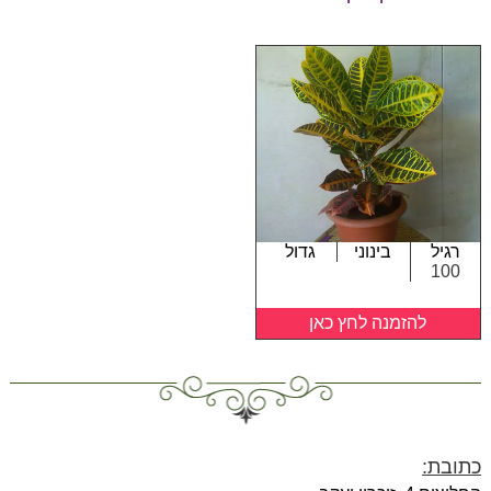
רגיל
בינוני
גדול
100
להזמנה לחץ כאן
כתובת: