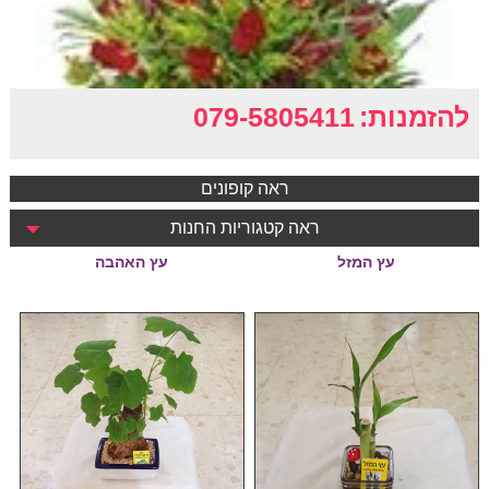
להזמנות:
079-5805411
ראה קופונים
ראה קטגוריות החנות
עץ המזל
עץ האהבה