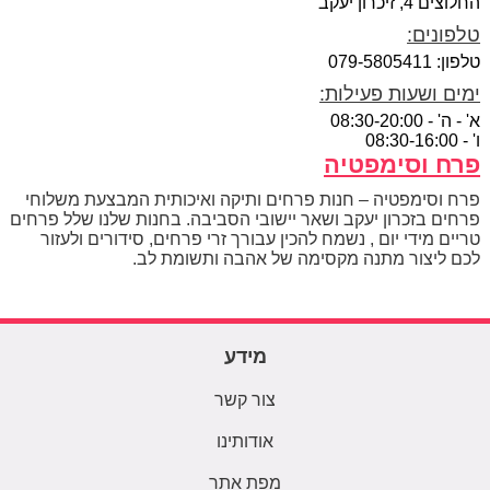
החלוצים 4, זיכרון יעקב
טלפונים:
טלפון: 079-5805411
ימים ושעות פעילות:
א' - ה' - 08:30-20:00
ו' - 08:30-16:00
פרח וסימפטיה
פרח וסימפטיה – חנות פרחים ותיקה ואיכותית המבצעת משלוחי
פרחים בזכרון יעקב ושאר יישובי הסביבה. בחנות שלנו שלל פרחים
טריים מידי יום , נשמח להכין עבורך זרי פרחים, סידורים ולעזור
לכם ליצור מתנה מקסימה של אהבה ותשומת לב.
מידע
צור קשר
אודותינו
מפת אתר