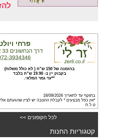
להז
פרחי ויולט
דרך הנחשונים 33 אריאל
072-3934346
בהזמנה של 150 ש”ח ( לא כולל משלוח)
בקבוק יין ב- 19.90 ש”ח בלבד
**עד גמר המלאי.
בתוקף עד לתאריך 18/09/2026
*אין כפל מבצעים * לקבלת ההטבה יש לציין שהגעתם אלינו
ט.ל.ח
לכל הקופונים >>
קטגוריות החנות