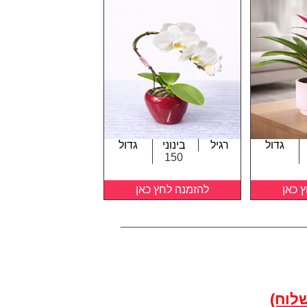
גדול
רגיל
בינוני
גדול
150
 כאן
להזמנה לחץ כאן