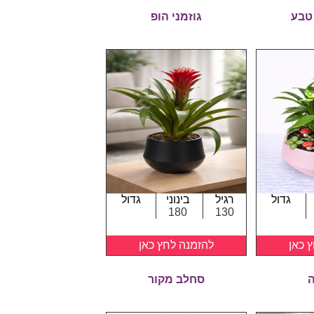
טבע
גוזמני הופ
גדול
רגיל
בינוני
גדול
180
130
 כאן
להזמנה לחץ כאן
ה
סחלב מקור