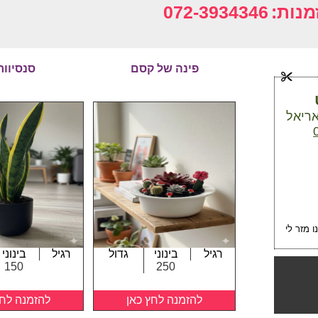
מנות:
072-3934346
פינה של קסם
סנסיוור
 מזר לי
רגיל
בינוני
גדול
רגיל
בינוני
150
250
להזמנה לחץ כאן
להזמנה לחץ