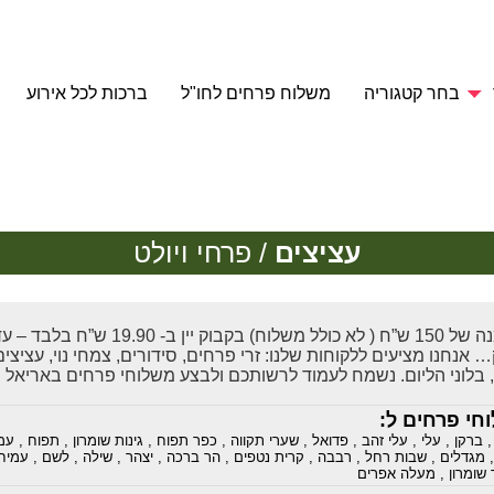
בחר קטגוריה
משלוח פרחים לחו"ל
ברכות לכל אירוע
עציצים
/ פרחי ויולט
בהזמנה של 150 ש”ח ( לא כולל מ
 אנחנו מציעים ללקוחות שלנו: זרי פרחים, סידורים, צמחי נוי, עציצים
, בלוני הליום. נשמח לעמוד לרשותכם ולבצע משלוחי פרחים באריאל וי
חי פרחים ל:
ברקן
,
עלי
,
עלי זהב
,
פדואל
,
שערי תקווה
,
כפר תפוח
,
גינות שומרון
,
תפוח
,
עמ
מגדלים
,
שבות רחל
,
רבבה
,
קרית נטפים
,
הר ברכה
,
יצהר
,
שילה
,
לשם
,
עמיחי
שומרון
,
מעלה אפרים