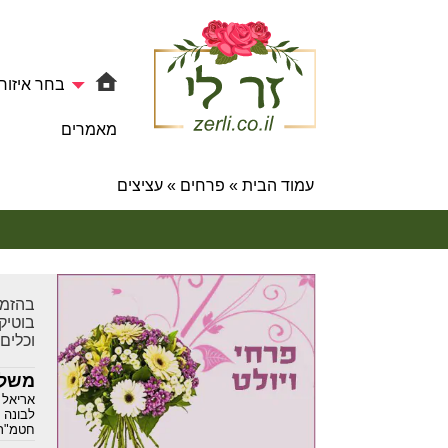
בחר איזור
מאמרים
עמוד הבית
»
פרחים
»
עציצים
בוטיק…
וכלים
משלו
אריאל
,
לבונה
,
חטמ"ר 