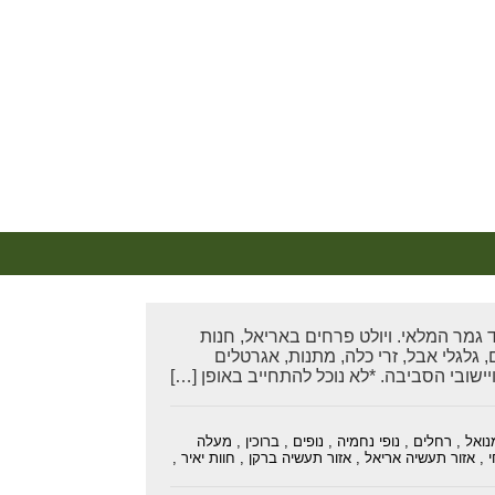
שלוח) בקבוק יין ב- 19.90 ש”ח בלבד – עד גמר המלאי. ויולט פרחים באריאל, חנות
, גלגלי אבל, זרי כלה, מתנות, אגרטלים
ישובי הסביבה. *לא נוכל להתחייב באופן […]
נואל
,
רחלים
,
נופי נחמיה
,
נופים
,
ברוכין
,
מעלה
,
אזור תעשיה אריאל
,
אזור תעשיה ברקן
,
חוות יאיר
,